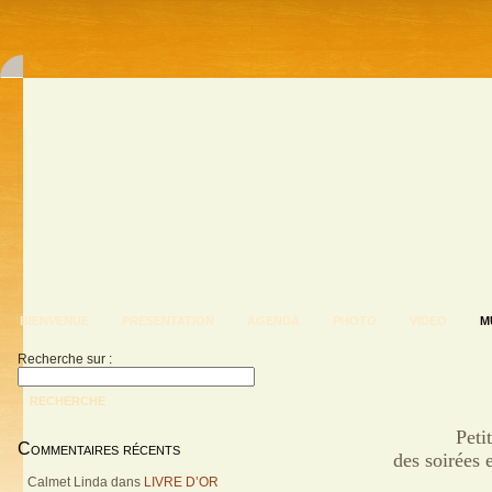
BIENVENUE
PRESENTATION
AGENDA
PHOTO
VIDEO
M
Recherche sur :
RECHERCHE
Peti
Commentaires récents
des soirées e
Calmet Linda
dans
LIVRE D’OR